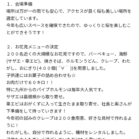
１．会場準備
場所は万が一の雨でも安心で、アクセスが良く桜も美しい場所を
選定しています。
今年も広いスペースを確保できたので、ゆっくりと桜を楽しむこ
とができそうです！
２．お花見メニューの決定
２００名近くの大規模なお花見ですので、バーベキュー、海鮮
(サザエ・車エビ)、焼きそば、ホルモンうどん、クレープ、わた
がし、おにぎり(４００個( ´∀｀ ))を用意しました。
子供達にはお菓子の詰め合わせも☆
お肉だけで６０キロ！！
特に九州からのパイプホルモンは毎年大人気です。
サザエは島根県から取り寄せ。
車エビはおがくずに入って生きたまま取り寄せ、社長と奥さんが
下準備をして持っていきます！
今年初の試みのクレープは２００食用意、好きな具材で作れるよ
うに！
わたがしも、自分で作れるように、機材をレンタルしました。