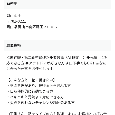
勤務地
岡山本社
〒701-0221
岡山県 岡山市南区藤田２００６
応募資格
＜未経験・第二新卒歓迎＞◆要普免（AT限定可）◆元気よく対
応できる方 ◆アウトドアが好きな方 ★口下手でもOK！あなた
に合った仕事をお任せします。
【こんな方と一緒に働きたい】
・学ぶ意欲があり、技術向上を図れる方
・自ら積極的に行動できる方
・ハキハキと元気よく対応できる方
・失敗を恐れないチャレンジ精神のある方
口下手さん、黙々タイプの方も歓迎します。お客様との打ち合